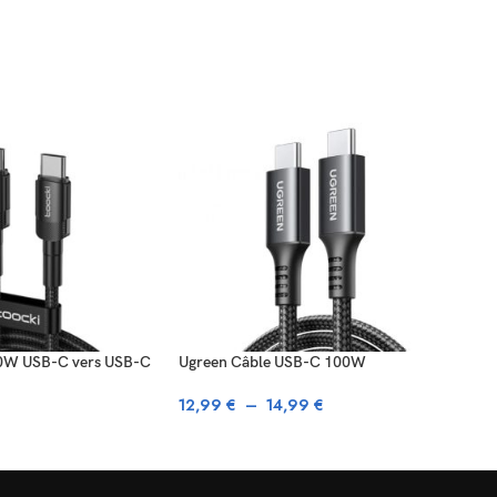
60W USB-C vers USB-C
Ugreen Câble USB-C 100W
Ugr
12,99
€
–
14,99
€
8,9