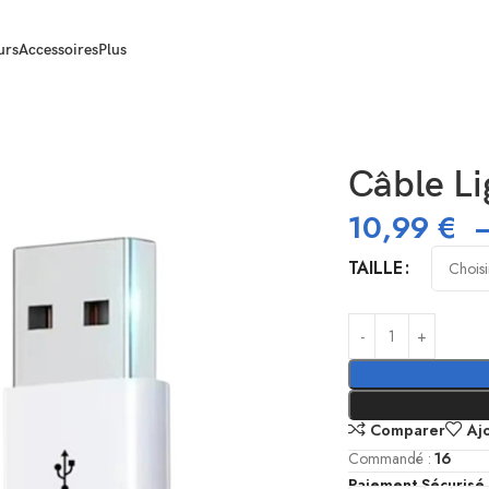
urs
Accessoires
Plus
mé des tendances –
artmania !
Câble L
10,99
€
énéficiez d'offres exclusives
TAILLE
ent à notre
Politique de Confidentialité
Comparer
Aj
Commandé :
16
Paiement Sécurisé