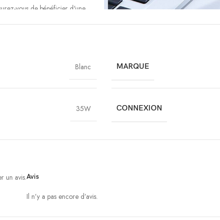
surez-vous de bénéficier d'une
our charger votre smartphone ou
 synchronisation sans souci !
Blanc
MARQUE
35W
CONNEXION
r un avis.
Avis
Il n’y a pas encore d’avis.