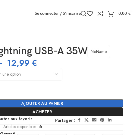
Se connecter / S'inscrire
0,00
€
ightning USB-A 35W
NoName
–
12,99
€
AJOUTER AU PANIER
ACHETER
outer aux favoris
Partager :
Articles disponibles :
6
 Garanti