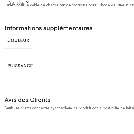
Voir plus
Optez pour le câble de charge rapide d'origine pour iPhone de Rine et as
recharge rapide et d'une transmission de données efficace. Que ce soit p
synchroniser vos fichiers, ce câble est l'accessoire indispensable.
Informations supplémentaires
Commandez dès maintenant pour une expérience de charge et de
COULEUR
PUISSANCE
Avis des Clients
Seuls les clients connectés ayant acheté ce produit ont la possibilité de laisse