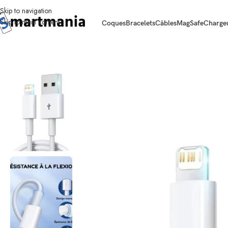
Coques
Bracelets
Câbles
MagSafe
Charge
Accueil
Câbles
Câble Lightning USB-A 35W
Soyez le premier infor
Rejoignez Sm
Découvrez nos dernières tendances et b
Vos informations seront traitées avec soin, conformém