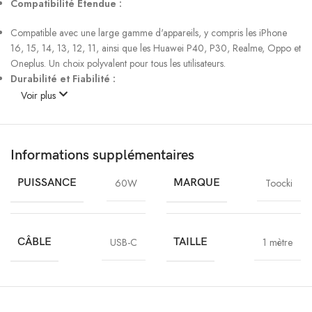
Compatibilité Étendue :
Compatible avec une large gamme d'appareils, y compris les iPhone
16, 15, 14, 13, 12, 11, ainsi que les Huawei P40, P30, Realme, Oppo et
Oneplus. Un choix polyvalent pour tous les utilisateurs.
Durabilité et Fiabilité :
Voir plus
Fabriqué avec des matériaux de haute qualité et certifié RoHS, ce câble
est conçu pour garantir sa durabilité et sa fiabilité.
Longueur Pratique :
Informations supplémentaires
Disponible en longueurs de 1m à 2m, ce câble offre suffisamment de
flexibilité pour répondre à vos besoins d'utilisation quotidienne.
PUISSANCE
60W
MARQUE
Toocki
Marque de Confiance :
Produit par Toocki, une marque reconnue pour la qualité de ses câbles,
CÂBLE
USB-C
TAILLE
1 mètre
vous pouvez être assuré de la fiabilité et de la durabilité de ce produit.
Design Compact :
Son design léger et compact facilite le transport, idéal pour les voyages
ou une utilisation en déplacement.