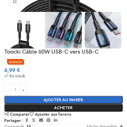
Cliquez pour agrandir
Toocki Câble 60W USB-C vers USB-C
6,99
€
En stock
AJOUTER AU PANIER
ACHETER
Comparer
Ajouter aux favoris
Partager :
Commandé :
14
Articles disponibles :
6