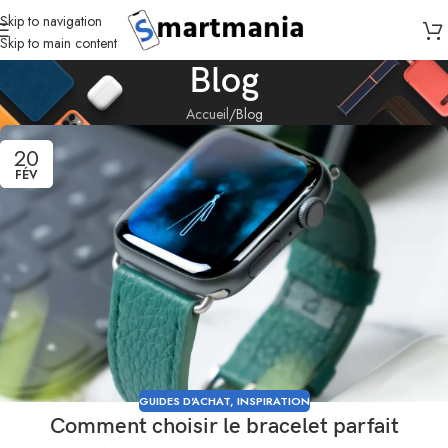
Skip to navigation
Skip to main content
Blog
Accueil
Blog
20
FÉV
GUIDES D'ACHAT
,
INSPIRATION
Comment choisir le bracelet parfait