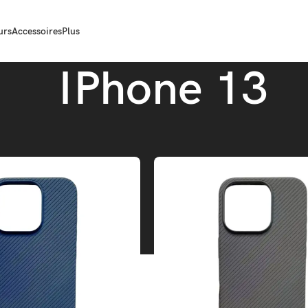
urs
Accessoires
Plus
IPhone 13
Phone Série 13
IPhone 13
Aff