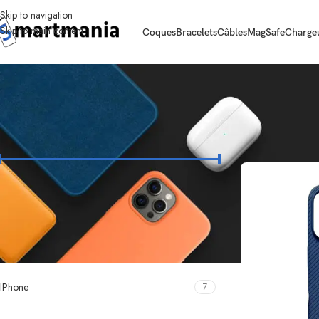
Skip to navigation
Skip to main content
Coques
Bracelets
Câbles
MagSafe
Charge
FILTRER PAR PRIX
Accueil
Coques
I
Prix :
10 €
—
30 €
FILTRER
COMPATIBILITÉ IPHONE
IPhone
7