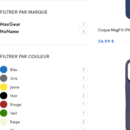
FILTRER PAR MARQUE
MaxGear
1
Coque MagFit iPh
NoName
6
24,99
€
FILTRER PAR COULEUR
Bleu
3
Gris
1
Jaune
1
Noir
3
Rouge
1
Vert
1
Beige
2