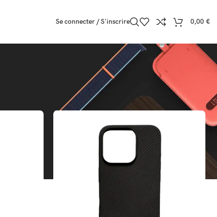
Se connecter / S'inscrire
0,00
€
icher
9
12
18
24