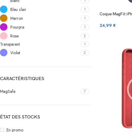
Blanc
1
Bleu clair
1
Coque MagFit iPh
Marron
1
24,99
€
Pourpre
1
Rose
2
Transparent
1
Violet
2
CARACTÉRISTIQUES
MagSafe
7
ÉTAT DES STOCKS
En promo