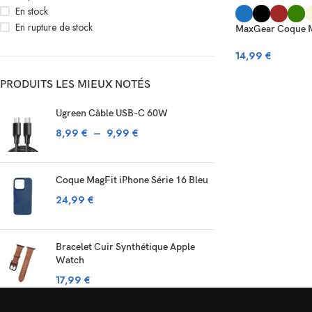
En stock
En rupture de stock
MaxGear Coque Ma
14,99
€
PRODUITS LES MIEUX NOTÉS
Ugreen Câble USB-C 60W
8,99
€
–
9,99
€
Coque MagFit iPhone Série 16 Bleu
24,99
€
Bracelet Cuir Synthétique Apple
Watch
17,99
€