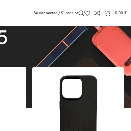
Se connecter / S'inscrire
0,00
€
5
icher
9
12
18
24