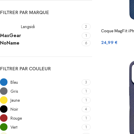
FILTRER PAR MARQUE
Langsidi
2
Coque MagFit iPh
MaxGear
1
NoName
24,99
€
6
FILTRER PAR COULEUR
Bleu
3
Gris
1
Jaune
1
Noir
4
Rouge
1
Vert
1