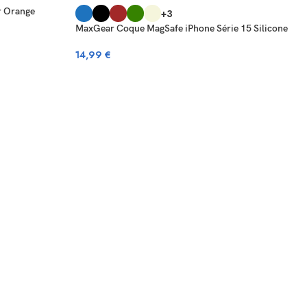
r Orange
+3
MaxGear Coque MagSafe iPhone Série 15 Silicone
14,99
€