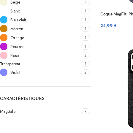
Beige
2
Blanc
1
Coque MagFit iPh
Bleu clair
1
24,99
€
Marron
1
Orange
1
Pourpre
1
Rose
2
Transparent
1
Violet
2
CARACTÉRISTIQUES
MagSafe
9