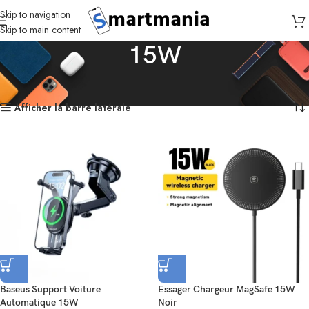
Skip to navigation
Skip to main content
15W
Accueil
Produits identifiés “15W”
5 résultats affichés
Afficher la barre latérale
Baseus Support Voiture
Essager Chargeur MagSafe 15W
Automatique 15W
Noir